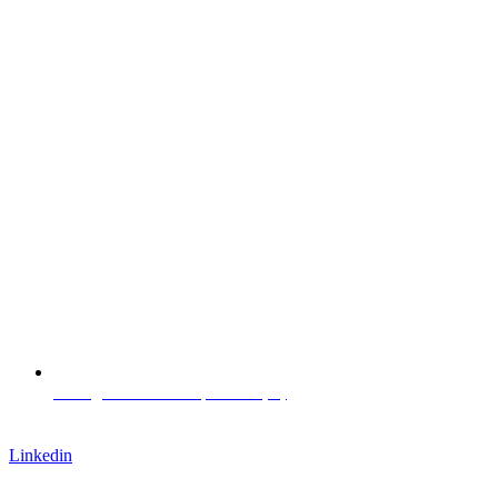
L. Negrelli Straße 13, Bozen (IT)
Arbeite mit uns
Linkedin