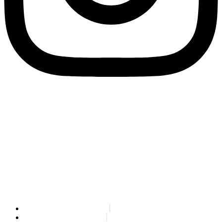
SPLIT PAYMENT: Wir teilen mit, dass unter Anwendung des
Gesetzesdekretes Nr. 50/2017, ab 1. Juli 2017 alle an Eco Research
ausgestellten Rechnungen in Form des SPLIT-PAYMENTS ausgestellt
werden müssen. Bei den mit dem Austauschsystem SdI (Sistema di
Interscambio) übermittelten elektronischen Rechnungen muss demnach
in der Sektion „Daten zur MwSt. nach Satz und Art“ das Feld „Fälligkeit“
mit „S“ versehen werden.
Wir erinnern Sie daran, dass unser Empfängerkodex für die elektronische
Rechnungsstellung 79YEUUN lautet.
Rag. Sociale: ECO RESEARCH
PEC: info@pec.eco-research.it