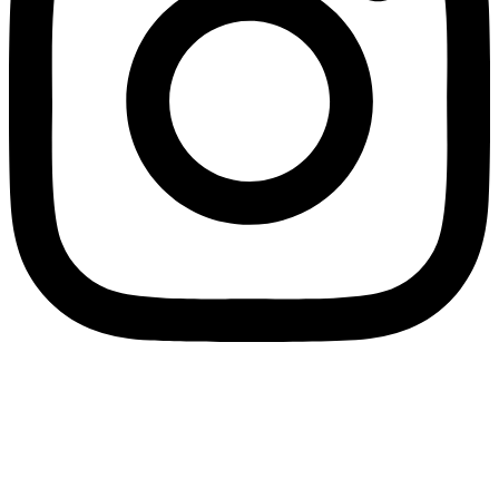
SPLIT PAYMENT: Wir teilen mit, dass unter Anwendung des
Gesetzesdekretes Nr. 50/2017, ab 1. Juli 2017 alle an Eco Research
ausgestellten Rechnungen in Form des SPLIT-PAYMENTS ausgestellt
werden müssen. Bei den mit dem Austauschsystem SdI (Sistema di
Interscambio) übermittelten elektronischen Rechnungen muss demnach