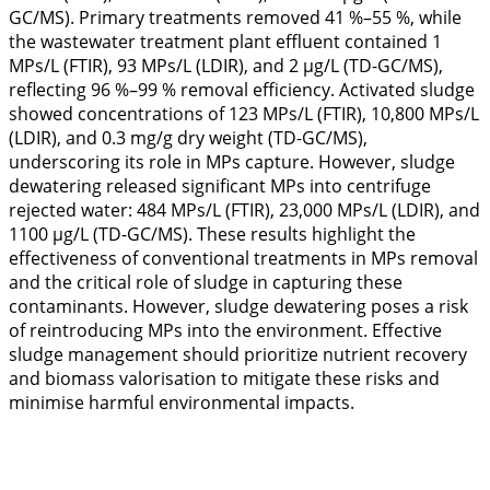
GC/MS). Primary treatments removed 41 %–55 %, while
the wastewater treatment plant effluent contained 1
MPs/L (FTIR), 93 MPs/L (LDIR), and 2 µg/L (TD-GC/MS),
reflecting 96 %–99 % removal efficiency. Activated sludge
showed concentrations of 123 MPs/L (FTIR), 10,800 MPs/L
(LDIR), and 0.3 mg/g dry weight (TD-GC/MS),
underscoring its role in MPs capture. However, sludge
dewatering released significant MPs into centrifuge
rejected water: 484 MPs/L (FTIR), 23,000 MPs/L (LDIR), and
1100 µg/L (TD-GC/MS). These results highlight the
effectiveness of conventional treatments in MPs removal
and the critical role of sludge in capturing these
contaminants. However, sludge dewatering poses a risk
of reintroducing MPs into the environment. Effective
sludge management should prioritize nutrient recovery
and biomass valorisation to mitigate these risks and
minimise harmful environmental impacts.