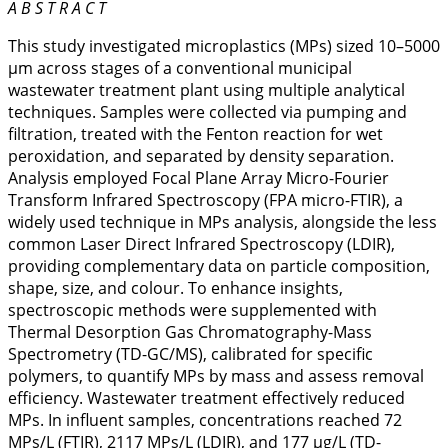
A B S T R A C T
This study investigated microplastics (MPs) sized 10–5000
µm across stages of a conventional municipal
wastewater treatment plant using multiple analytical
techniques. Samples were collected via pumping and
filtration, treated with the Fenton reaction for wet
peroxidation, and separated by density separation.
Analysis employed Focal Plane Array Micro-Fourier
Transform Infrared Spectroscopy (FPA micro-FTIR), a
widely used technique in MPs analysis, alongside the less
common Laser Direct Infrared Spectroscopy (LDIR),
providing complementary data on particle composition,
shape, size, and colour. To enhance insights,
spectroscopic methods were supplemented with
Thermal Desorption Gas Chromatography-Mass
Spectrometry (TD-GC/MS), calibrated for specific
polymers, to quantify MPs by mass and assess removal
efficiency. Wastewater treatment effectively reduced
MPs. In influent samples, concentrations reached 72
MPs/L (FTIR), 2117 MPs/L (LDIR), and 177 µg/L (TD-