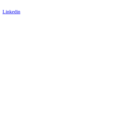
Arbeite mit uns
Linkedin