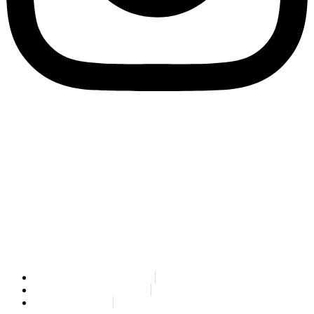
SPLIT PAYMENT: Wir teilen mit, dass unter Anwendung des
Gesetzesdekretes Nr. 50/2017, ab 1. Juli 2017 alle an Eco Research
ausgestellten Rechnungen in Form des SPLIT-PAYMENTS ausgestellt
werden müssen. Bei den mit dem Austauschsystem SdI (Sistema di
Interscambio) übermittelten elektronischen Rechnungen muss demnach
in der Sektion „Daten zur MwSt. nach Satz und Art“ das Feld „Fälligkeit“
mit „S“ versehen werden.
Wir erinnern Sie daran, dass unser Empfängerkodex für die elektronische
Rechnungsstellung 79YEUUN lautet.
Rag. Sociale: ECO RESEARCH
PEC: info@pec.eco-research.it
P. IVA: 02387520212