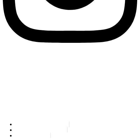
SPLIT PAYMENT: Wir teilen mit, dass unter Anwendung des
Gesetzesdekretes Nr. 50/2017, ab 1. Juli 2017 alle an Eco Research
ausgestellten Rechnungen in Form des SPLIT-PAYMENTS ausgestellt
werden müssen. Bei den mit dem Austauschsystem SdI (Sistema di
Interscambio) übermittelten elektronischen Rechnungen muss demnach
in der Sektion „Daten zur MwSt. nach Satz und Art“ das Feld „Fälligkeit“
mit „S“ versehen werden.
Wir erinnern Sie daran, dass unser Empfängerkodex für die elektronische
Rechnungsstellung 79YEUUN lautet.
Rag. Sociale: ECO RESEARCH
PEC: info@pec.eco-research.it
P. IVA: 02387520212