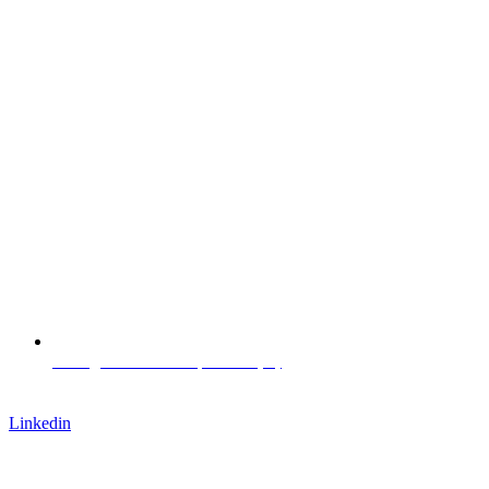
L. Negrelli Straße 13, Bozen (IT)
Arbeite mit uns
Linkedin