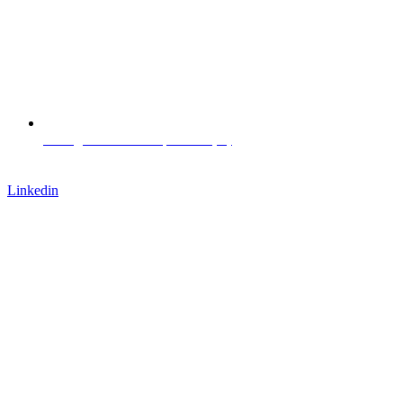
L. Negrelli Straße 13, Bozen (IT)
Arbeite mit uns
Linkedin