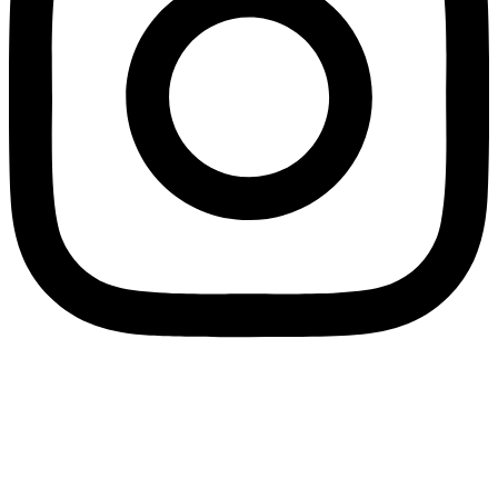
SPLIT PAYMENT: Wir teilen mit, dass unter Anwendung des
Gesetzesdekretes Nr. 50/2017, ab 1. Juli 2017 alle an Eco Research
ausgestellten Rechnungen in Form des SPLIT-PAYMENTS ausgestellt
werden müssen. Bei den mit dem Austauschsystem SdI (Sistema di
Interscambio) übermittelten elektronischen Rechnungen muss demnach