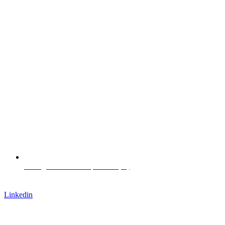
L. Negrelli Straße 13, Bozen (IT)
Arbeite mit uns
Linkedin