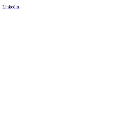
Arbeite mit uns
Linkedin