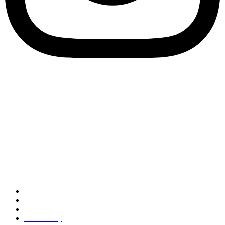
SPLIT PAYMENT: Wir teilen mit, dass unter Anwendung des
Gesetzesdekretes Nr. 50/2017, ab 1. Juli 2017 alle an Eco Research
ausgestellten Rechnungen in Form des SPLIT-PAYMENTS ausgestellt
werden müssen. Bei den mit dem Austauschsystem SdI (Sistema di
Interscambio) übermittelten elektronischen Rechnungen muss demnach
in der Sektion „Daten zur MwSt. nach Satz und Art“ das Feld „Fälligkeit“
mit „S“ versehen werden.
Wir erinnern Sie daran, dass unser Empfängerkodex für die elektronische
Rechnungsstellung 79YEUUN lautet.
Rag. Sociale: ECO RESEARCH
PEC: info@pec.eco-research.it
P. IVA: 02387520212
Cookie Policy