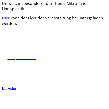
Umwelt, insbesondere zum Thema Mikro- und
Nanoplastik.
Hier
kann der Flyer der Veranstaltung heruntergeladen
werden.
Eco Research
News
Fachpublikationen
Transparente Verwaltung
+39 0471068620
+39 0471068639
info@eco-research.it
L. Negrelli Straße 13, Bozen (IT)
Arbeite mit uns
Linkedin