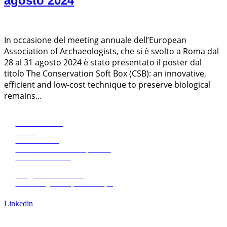
agosto 2024
In occasione del meeting annuale dell’European
Association of Archaeologists, che si è svolto a Roma dal
28 al 31 agosto 2024 è stato presentato il poster dal
titolo The Conservation Soft Box (CSB): an innovative,
efficient and low‐cost technique to preserve biological
remains…
Eco Research
News
Pubblicazioni
Amministrazione trasparente
+39 0471068620
+39 0471068639
info@eco-research.it
Via L. Negrelli 13, Bolzano (IT)
Lavora con noi
Linkedin