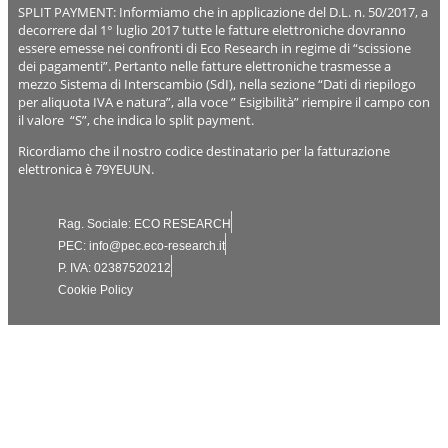
SPLIT PAYMENT: Informiamo che in applicazione del D.L. n. 50/2017, a
decorrere dal 1° luglio 2017 tutte le fatture elettroniche dovranno
essere emesse nei confronti di Eco Research in regime di “scissione
dei pagamenti”. Pertanto nelle fatture elettroniche trasmesse a
mezzo Sistema di Interscambio (SdI), nella sezione “Dati di riepilogo
per aliquota IVA e natura”, alla voce ” Esigibilità” riempire il campo con
il valore “S”, che indica lo split payment.
Ricordiamo che il nostro codice destinatario per la fatturazione
elettronica è 79YEUUN.
Rag. Sociale: ECO RESEARCH
PEC: info@pec.eco-research.it
P. IVA: 02387520212
Cookie Policy