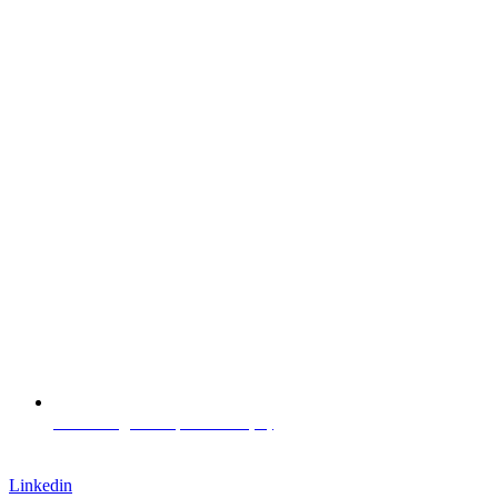
Via L. Negrelli 13, Bolzano (IT)
Lavora con noi
Linkedin