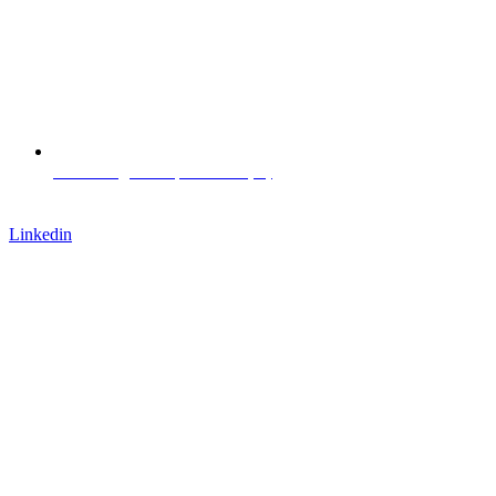
Via L. Negrelli 13, Bolzano (IT)
Lavora con noi
Linkedin