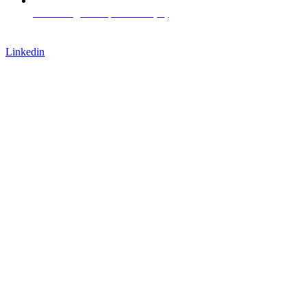
Via L. Negrelli 13, Bolzano (IT)
Lavora con noi
Linkedin