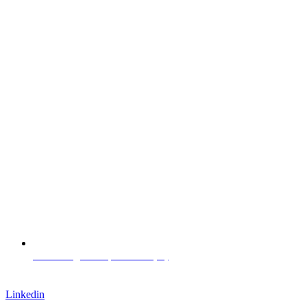
Via L. Negrelli 13, Bolzano (IT)
Lavora con noi
Linkedin