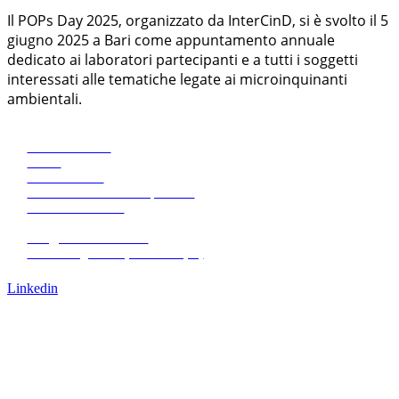
Il POPs Day 2025, organizzato da InterCinD, si è svolto il 5
giugno 2025 a Bari come appuntamento annuale
dedicato ai laboratori partecipanti e a tutti i soggetti
interessati alle tematiche legate ai microinquinanti
ambientali.
Eco Research
News
Pubblicazioni
Amministrazione trasparente
+39 0471068620
+39 0471068639
info@eco-research.it
Via L. Negrelli 13, Bolzano (IT)
Lavora con noi
Linkedin