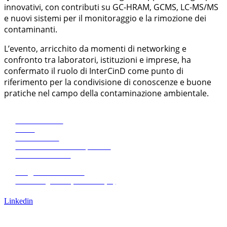
innovativi, con contributi su GC-HRAM, GCMS, LC-MS/MS
e nuovi sistemi per il monitoraggio e la rimozione dei
contaminanti.
L’evento, arricchito da momenti di networking e
confronto tra laboratori, istituzioni e imprese, ha
confermato il ruolo di InterCinD come punto di
riferimento per la condivisione di conoscenze e buone
pratiche nel campo della contaminazione ambientale.
Eco Research
News
Pubblicazioni
Amministrazione trasparente
+39 0471068620
+39 0471068639
info@eco-research.it
Via L. Negrelli 13, Bolzano (IT)
Lavora con noi
Linkedin