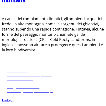
montana
A causa dei cambiamenti climatici, gli ambienti acquatici
freddi in alta montagna, come le sorgenti dei ghiacciai,
stanno subendo una rapida contrazione. Tuttavia, alcune
forme del paesaggio montano chiamate gelide
morfologie rocciose (CRL – Cold Rocky Landforms, in
inglese), possono aiutare a proteggere questi ambienti e
la loro biodiversità.
Eco Research
News
Pubblicazioni
Amministrazione trasparente
+39 0471068620
+39 0471068639
info@eco-research.it
Via L. Negrelli 13, Bolzano (IT)
Lavora con noi
Linkedin