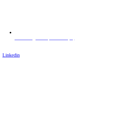
Via L. Negrelli 13, Bolzano (IT)
Lavora con noi
Linkedin