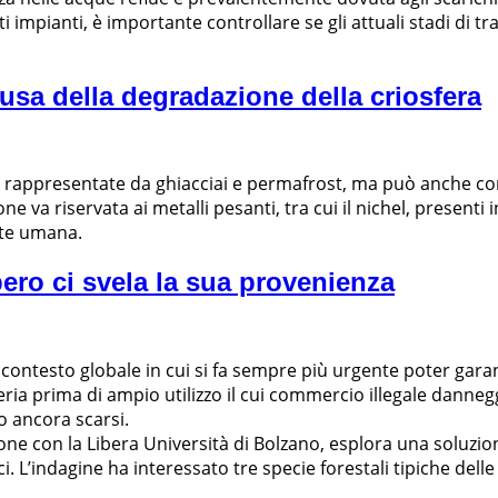
mpianti, è importante controllare se gli attuali stadi di tr
ausa della degradazione della criosfera
e rappresentate da ghiacciai e permafrost, ma può anche con
one va riservata ai metalli pesanti, tra cui il nichel, present
ute umana.
ero ci svela la sua provenienza
contesto globale in cui si fa sempre più urgente poter garan
ria prima di ampio utilizzo il cui commercio illegale dannegg
no ancora scarsi.
ne con la Libera Università di Bolzano, esplora una soluzio
. L’indagine ha interessato tre specie forestali tipiche delle