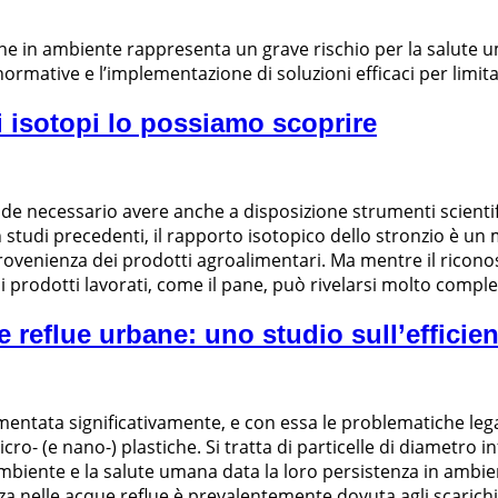
one in ambiente rappresenta un grave rischio per la salute
normative e l’implementazione di soluzioni efficaci per limit
 isotopi lo possiamo scoprire
ende necessario avere anche a disposizione strumenti scientifi
 studi precedenti, il rapporto isotopico dello stronzio è u
provenienza dei prodotti agroalimentari. Ma mentre il ricono
 di prodotti lavorati, come il pane, può rivelarsi molto compl
 reflue urbane: uno studio sull’efficie
umentata significativamente, e con essa le problematiche lega
cro- (e nano-) plastiche. Si tratta di particelle di diametro
l’ambiente e la salute umana data la loro persistenza in ambi
za nelle acque reflue è prevalentemente dovuta agli scarich