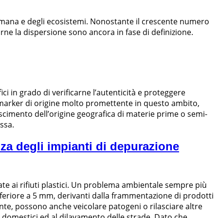
 umana e degli ecosistemi. Nonostante il crescente numero
arne la dispersione sono ancora in fase di definizione.
ci in grado di verificarne l’autenticità e proteggere
n marker di origine molto promettente in questo ambito,
scimento dell’origine geografica di materie prime o semi-
essa.
nza degli impianti di depurazione
te ai rifiuti plastici. Un problema ambientale sempre più
 inferiore a 5 mm, derivanti dalla frammentazione di prodotti
ente, possono anche veicolare patogeni o rilasciare altre
i domestici ed al dilavamento delle strade. Dato che