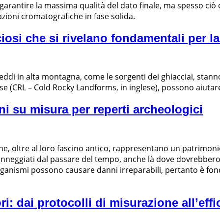
 garantire la massima qualità del dato finale, ma spesso c
azioni cromatografiche in fase solida.
si che si rivelano fondamentali per la
freddi in alta montagna, come le sorgenti dei ghiacciai, sta
 (CRL – Cold Rocky Landforms, in inglese), possono aiutare 
ni su misura per reperti archeologici
he, oltre al loro fascino antico, rappresentano un patrimonio
nneggiati dal passare del tempo, anche là dove dovrebbero ess
ganismi possono causare danni irreparabili, pertanto è fon
i: dai protocolli di misurazione all’eff